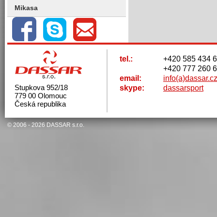
Mikasa
tel.:
+420 585 434 
+420 777 260 
email:
info(a)dassar.c
Stupkova 952/18
skype:
dassarsport
779 00 Olomouc
Česká republika
© 2006 - 2026
DASSAR s.r.o.