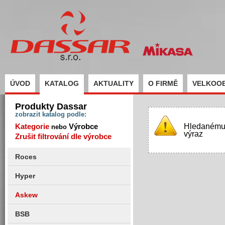
ÚVOD
KATALOG
AKTUALITY
O FIRMĚ
VELKOO
Produkty Dassar
zobrazit katalog podle:
Kategorie
Výrobce
Hledanému 
nebo
výraz
Zrušit filtrování dle výrobce
Roces
Hyper
Askew
BSB